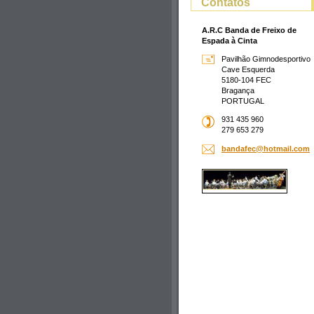
Contatos
A.R.C Banda de Freixo de
Espada à Cinta
Pavilhão Gimnodesportivo
Cave Esquerda
5180-104 FEC
Bragança
PORTUGAL
931 435 960
279 653 279
bandafec
@hotmail
.com