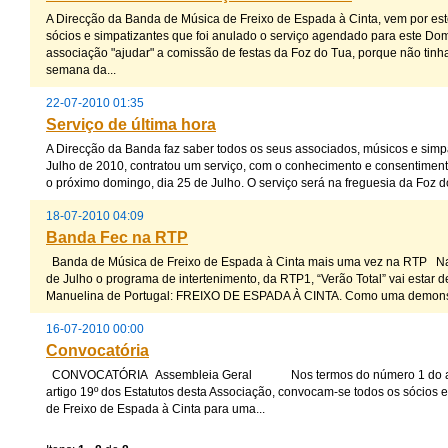
A Direcção da Banda de Música de Freixo de Espada à Cinta, vem por est
sócios e simpatizantes que foi anulado o serviço agendado para este Do
associação "ajudar" a comissão de festas da Foz do Tua, porque não ti
semana da...
22-07-2010 01:35
Serviço de última hora
A Direcção da Banda faz saber todos os seus associados, músicos e simpa
Julho de 2010, contratou um serviço, com o conhecimento e consentiment
o próximo domingo, dia 25 de Julho. O serviço será na freguesia da Foz do
18-07-2010 04:09
Banda Fec na RTP
Banda de Música de Freixo de Espada à Cinta mais uma vez na RTP Na p
de Julho o programa de intertenimento, da RTP1, “Verão Total” vai estar d
Manuelina de Portugal: FREIXO DE ESPADA À CINTA. Como uma demonstra
16-07-2010 00:00
Convocatória
CONVOCATÓRIA Assembleia Geral Nos termos do número 1 do artig
artigo 19º dos Estatutos desta Associação, convocam-se todos os sócios 
de Freixo de Espada à Cinta para uma...