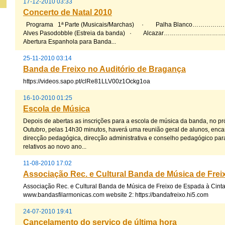
17-12-2010 03:33
Concerto de Natal 2010
Programa 1ª Parte (Musicais/Marchas) · Palha Blanco………
Alves Pasodobble (Estreia da banda) · Alcazar………………
Abertura Espanhola para Banda...
25-11-2010 03:14
Banda de Freixo no Auditório de Bragança
https://videos.sapo.pt/clRe81LLV00z1Ockg1oa
16-10-2010 01:25
Escola de Música
Depois de abertas as inscrições para a escola de música da banda, no p
Outubro, pelas 14h30 minutos, haverá uma reunião geral de alunos, enc
direcção pedagógica, direcção administrativa e conselho pedagógico par
relativos ao novo ano...
11-08-2010 17:02
Associação Rec. e Cultural Banda de Música de Frei
Associação Rec. e Cultural Banda de Música de Freixo de Espada à Cint
www.bandasfilarmonicas.com website 2: https://bandafreixo.hi5.com
24-07-2010 19:41
Cancelamento do serviço de última hora