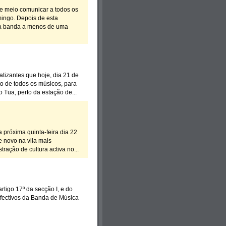
e meio comunicar a todos os
mingo. Depois de esta
nha banda a menos de uma
tizantes que hoje, dia 21 de
o de todos os músicos, para
 Tua, perto da estação de...
róxima quinta-feira dia 22
e novo na vila mais
ção de cultura activa no...
o 17º da secção I, e do
efectivos da Banda de Música