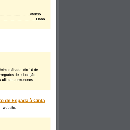
………………….……...…Afonso
………….………………………… Llano
róximo sábado, dia 16 de
arregados de educação,
a ultimar pormenores
xo de Espada à Cinta
a website: