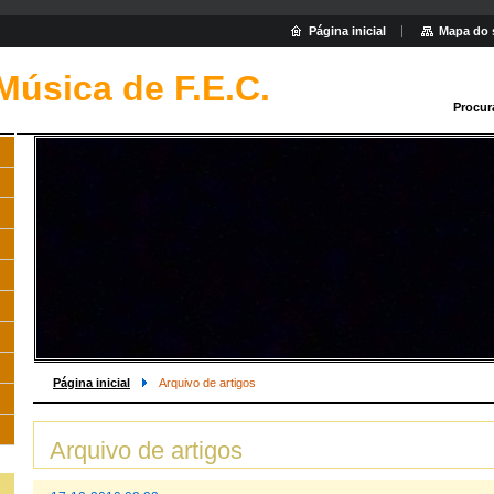
Página inicial
Mapa do 
Música de F.E.C.
Procur
Página inicial
Arquivo de artigos
Arquivo de artigos