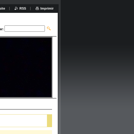
site
RSS
Imprimir
ar: