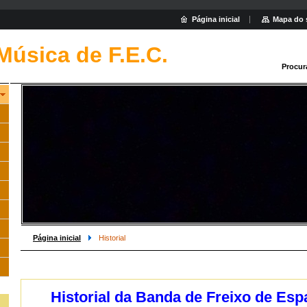
Página inicial
Mapa do 
Música de F.E.C.
Procur
Página inicial
Historial
Historial da Banda de Freixo de Esp