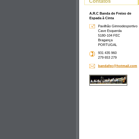
Contatos
A.R.C Banda de Freixo de
Espada à Cinta
Pavilhão Gimnodesportivo
Cave Esquerda
5180-104 FEC
Bragança
PORTUGAL
931 435 960
279 653 279
bandafec
@hotmail
.com