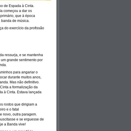
xo de Espada à Cinta.
ela começou a dar os
 primário, que à época
a banda de música.
ça do exercício da profissão
nda ressurja, e se mantenha
a um grande sentimento por
anda.
aminhos para angariar o
tocar durante muitos anos,
nda. Mas não definitivo.
Cinta a formalização da
a à Cinta. Estava lançada
s rostos que dirigiam a
iro e o fatal
e novo, outra paragem.
uscitasse e se erguesse de
je a Banda vive!