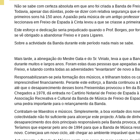
Não se sabe com certeza absoluta em que ano foi criada a Banda de Frei
Todavia, apesar das dúvidas, pode-se dizer com relativa segurança que 
primeiros sons há 150 anos. A paixão pela música de um antigo professor
leccionava em Freixo de Espada à Cinta levou a que se criasse a primeir
Este esforço e dedicação seria prejudicado quando o Prof. Borges, por for
se vê obrigado a abandonar Freixo e ir para Ligares.
Sobre a actividade da Banda durante este período nada mais se sabe.
Mais tarde, a abnegação do Mestre Gata e do Sr. Viriato, leva a que a Ba
durante muitos e largos anos. Foram estas duas pessoas que apegadas 
Freixo, e lutando contra todas as adversidades “levantaram” de novo a B
Responsabilizaram-se pela formação dos músicos, e trilharam todos os c
imprescindível financiamento. Perante este esforço, a Banda continuou a 
até que o desaparecimento desses bons Freixenistas provocou o fim da Ba
Chegados a 1978, dá entrada no Cartório Notarial de Freixo de Espada à 
Associação Recreativa e Cultural da Banda de Música de Freixo de Espad
uma pedra importante para o relançamento da Banda.
Contratam-se Maestros e músicos. Simplesmente, a boa vontade dos novo
colectividade não foi suficiente para alicerçar este projecto. A falta de dinhe
desaparecimento dos dois principais responsáveis pela Banda provoca, d
Teríamos que esperar pelo ano de 1994 para que a Banda de Música ress
novo. Começava um novo ciclo, até chegar ao ambiente imparável que ho