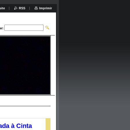
site
RSS
Imprimir
ar:
ada à Cinta