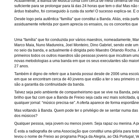
Actualmente, a Banda de Música conta com cerca de meia centena de mús
suficiente para se prolongar para lá das 24 horas que tem o dia! Mas não 
árduo trabalho, foi conseguido à custa da sorte! O sucesso explica-se. E cu
Desde logo pela autêntica “família” que constitui a Banda. Aliás, esta par
assiduamente referida por quem aprecia os ensaios, ou os concertos que
Uma “família” que foi conduzida por vários maestros, nomeadamente, Man
Marco Maia, Nuno Madureira, Joel Monteiro, Dino Gabriel, sendo este um
no seio da banda, e actualmente é dirigida pelo Maestro Orlando Rocha.
primeiros todos os outros maestros são pessoas jovens que incutiram um
novas metodologias a uma banda em que os seus executantes são maiori
27 anos.
Também é digno de referir que a banda possui desde de 2006 uma escol
em que se encontram cerca de 40 jovens que estão a ter o seu primeiro 
são a garantia da continuidade da banda.
Talvez seja pelo ambiente de companheirismo que se vive na Banda, pela
brilho que faz com que a Banda de Freixo seja cada vez mais solicitada, 
qualquer jornal: “músico precisa-se”. A oferta aparece de forma espontâne
Mas voltando à Banda. Quem pode ter o privilégio de se sentar numa das
dos músicos?
Qualquer pessoa, seja jovem ou menos jovem. Seja rapaz ou menina. A pr
É esta a radiografia de uma Associação que constitui uma glória para todo
levou o nome de Freixo ao programa Praça da Alegria, ao Olá Portugal, Ver