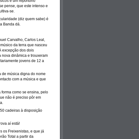
icos e um reportório
se pense, que este intenso e
ltiva-se.
ticularidade (diz quem sabe) é
 a Banda dá.
uel Carvalho, Carlos Leal,
 músico da terra que nasceu
 À excepção dos dois
a nova dinâmica e trouxeram
tariamente jovens de 12 a
a de música digna do nome
contacto com a música e que
 forma como se ensina, pelo
que não é preciso pôr em
a.
 50 cadeiras à disposição
ova aí está!
s os Freixenistas, e que já
ão Total a partir da