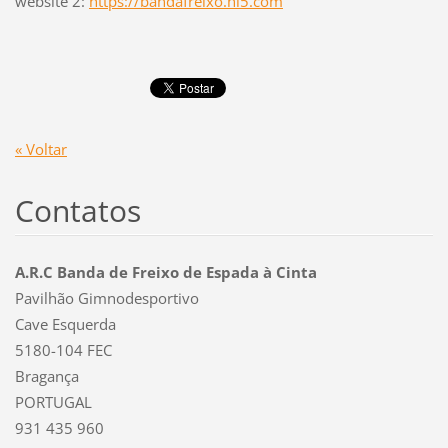
website 2:
https://bandafreixo.hi5.com
« Voltar
Contatos
A.R.C Banda de Freixo de Espada à Cinta
Pavilhão Gimnodesportivo
Cave Esquerda
5180-104 FEC
Bragança
PORTUGAL
931 435 960